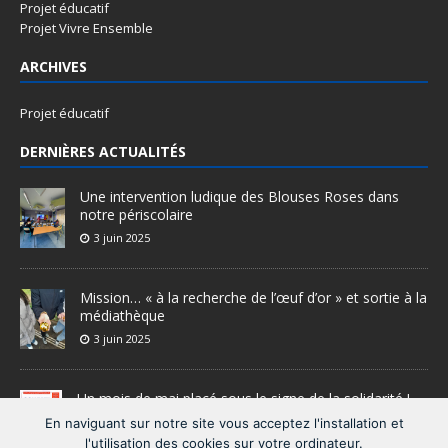
Projet éducatif
Projet Vivre Ensemble
ARCHIVES
Projet éducatif
DERNIÈRES ACTUALITÉS
Une intervention ludique des Blouses Roses dans
notre périscolaire
3 juin 2025
Mission… « à la recherche de l’œuf d’or » et sortie à la
médiathèque
3 juin 2025
Un mois de mai placé sous le signe de la solidarité !
28 mai 2025
En naviguant sur notre site vous acceptez l'installation et
l'utilisation des cookies sur votre ordinateur.