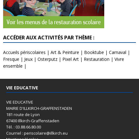
ACCÉDER AUX ACTIVITÉS PAR THÈME :
Accueils périscolaires
|
Art & Peinture
|
Booktube
|
Carnaval
|
Fresque
|
Jeux
|
Osterputz
|
Pixel Art
|
Restauration
|
Vivre
ensemble
|
VIE EDUCATIVE
VIE EDUCATIVE
MAIRIE D'ILLKIRCH-GRAFFENSTADEN
181 route de Lyon
67400 Illkirch-Graffenstaden
Tél. : 03.88.66.80.00
Courriel : periscolaire@illkirch.eu