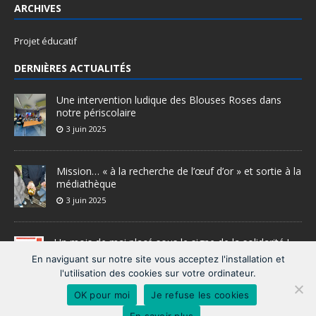
ARCHIVES
Projet éducatif
DERNIÈRES ACTUALITÉS
Une intervention ludique des Blouses Roses dans
notre périscolaire
3 juin 2025
Mission… « à la recherche de l’œuf d’or » et sortie à la
médiathèque
3 juin 2025
Un mois de mai placé sous le signe de la solidarité !
28 mai 2025
En naviguant sur notre site vous acceptez l'installation et
l'utilisation des cookies sur votre ordinateur.
OK pour moi
Je refuse les cookies
En savoir plus