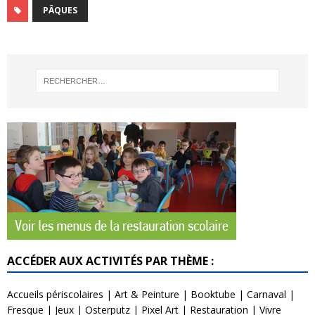
PÂQUES
ACCÉDER AUX ACTIVITÉS PAR THÈME :
Accueils périscolaires
|
Art & Peinture
|
Booktube
|
Carnaval
|
Fresque
|
Jeux
|
Osterputz
|
Pixel Art
|
Restauration
|
Vivre