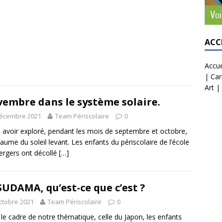
ACC
Accue
|
Car
Art
|
embre dans le système solaire.
décembre 2021
Team Périscolaire
0
 avoir exploré, pendant les mois de septembre et octobre,
yaume du soleil levant. Les enfants du périscolaire de l’école
ergers ont décollé
[…]
UDAMA, qu’est-ce que c’est ?
ctobre 2021
Team Périscolaire
0
le cadre de notre thématique, celle du Japon, les enfants