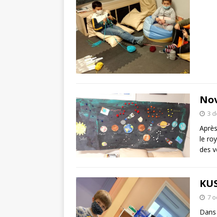
Nov
3 
Après
le ro
des v
KUS
7 o
Dans 