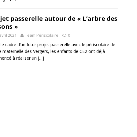
jet passerelle autour de « L’arbre des
sons »
avril 2021
Team Périscolaire
0
le cadre d’un futur projet passerelle avec le périscolaire de
le maternelle des Vergers, les enfants de CE2 ont déjà
encé à réaliser un
[…]