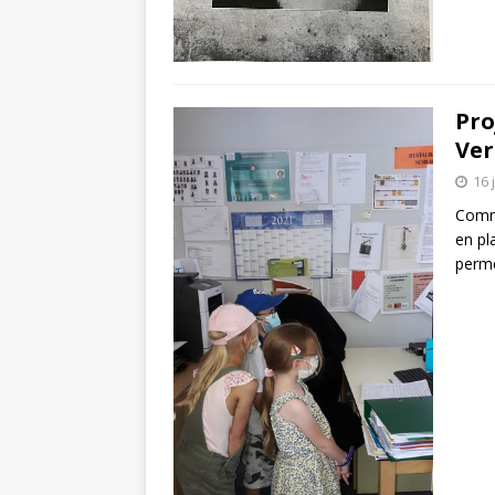
Pro
Ver
16 
Comme
en pl
perme