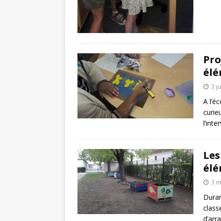
Pro
élé
3 j
A l’é
curie
l’int
Les
élé
3 m
Duran
class
d’arr