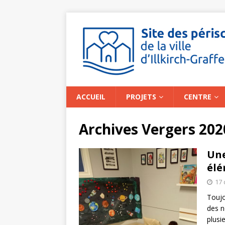
ACCUEIL
PROJETS
CENTRE
Archives Vergers 202
Une
élé
17
Toujo
des n
plusi