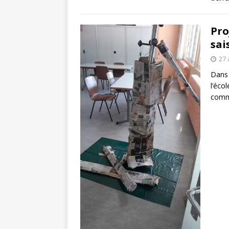
Pro
sai
27 
Dans 
l’éco
comm