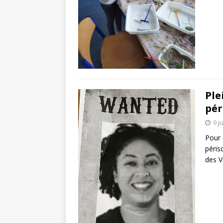
Ple
pér
9 j
Pour 
péris
des V