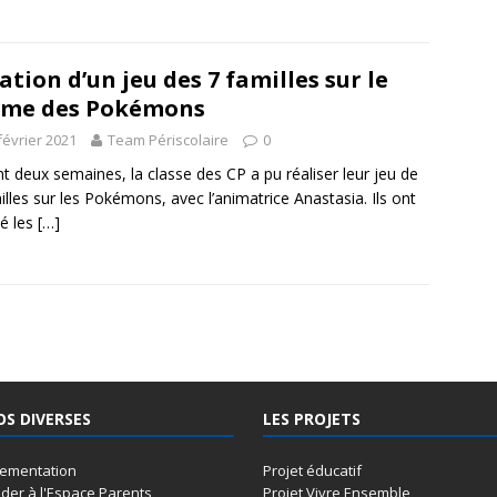
ation d’un jeu des 7 familles sur le
ème des Pokémons
février 2021
Team Périscolaire
0
t deux semaines, la classe des CP a pu réaliser leur jeu de
illes sur les Pokémons, avec l’animatrice Anastasia. Ils ont
ié les
[…]
OS DIVERSES
LES PROJETS
lementation
Projet éducatif
der à l'Espace Parents
Projet Vivre Ensemble