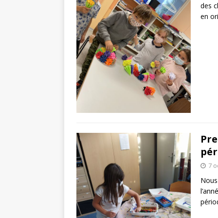
des c
en or
Pre
pér
7 o
Nous 
l’ann
pério