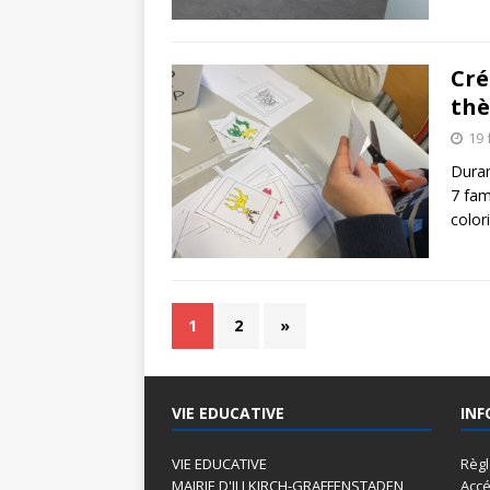
Cré
th
19 
Duran
7 fam
color
1
2
»
VIE EDUCATIVE
INF
VIE EDUCATIVE
Règ
MAIRIE D'ILLKIRCH-GRAFFENSTADEN
Accé