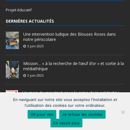
Projet éducatif
DERNIÈRES ACTUALITÉS
Une intervention ludique des Blouses Roses dans
notre périscolaire
3 juin 2025
Mission… « à la recherche de l’œuf d’or » et sortie à la
médiathèque
3 juin 2025
Un mois de mai placé sous le signe de la solidarité !
28 mai 2025
En naviguant sur notre site vous acceptez l'installation et
l'utilisation des cookies sur votre ordinateur.
OK pour moi
Je refuse les cookies
En savoir plus
Copyright © 2026 | Illkirch-Graffenstaden