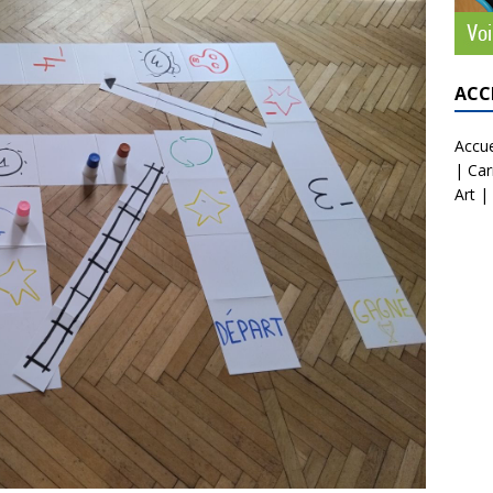
ACC
Accue
|
Car
Art
|