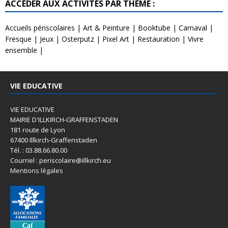
ACCÉDER AUX ACTIVITÉS PAR THÈME :
Accueils périscolaires
|
Art & Peinture
|
Booktube
|
Carnaval
|
Fresque
|
Jeux
|
Osterputz
|
Pixel Art
|
Restauration
|
Vivre
ensemble
|
VIE EDUCATIVE
VIE EDUCATIVE
MAIRIE D'ILLKIRCH-GRAFFENSTADEN
181 route de Lyon
67400 Illkirch-Graffenstaden
Tél. : 03.88.66.80.00
Courriel : periscolaire@illkirch.eu
Mentions légales