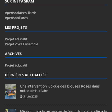
SUR INSTAGRAM
#periscolairesillkirch
#periscoillkirch
LES PROJETS
Projet éducatif
Projet Vivre Ensemble
ARCHIVES
Projet éducatif
DERNIÈRES ACTUALITÉS
Une intervention ludique des Blouses Roses dans
notre périscolaire
3 juin 2025
Mission… « à la recherche de l’œuf d’or » et sortie à la