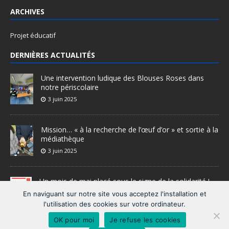
ARCHIVES
Projet éducatif
DERNIÈRES ACTUALITÉS
Une intervention ludique des Blouses Roses dans
notre périscolaire
3 juin 2025
Mission… « à la recherche de l’œuf d’or » et sortie à la
médiathèque
3 juin 2025
Un mois de mai placé sous le signe de la solidarité !
28 mai 2025
En naviguant sur notre site vous acceptez l'installation et
l'utilisation des cookies sur votre ordinateur.
OK pour moi
Je refuse les cookies