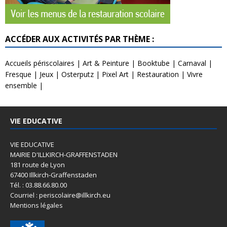
ACCÉDER AUX ACTIVITÉS PAR THÈME :
Accueils périscolaires
|
Art & Peinture
|
Booktube
|
Carnaval
|
Fresque
|
Jeux
|
Osterputz
|
Pixel Art
|
Restauration
|
Vivre
ensemble
|
VIE EDUCATIVE
VIE EDUCATIVE
MAIRIE D'ILLKIRCH-GRAFFENSTADEN
181 route de Lyon
67400 Illkirch-Graffenstaden
Tél. : 03.88.66.80.00
Courriel : periscolaire@illkirch.eu
Mentions légales