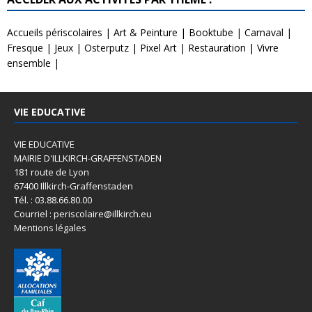
Accueils périscolaires
|
Art & Peinture
|
Booktube
|
Carnaval
|
Fresque
|
Jeux
|
Osterputz
|
Pixel Art
|
Restauration
|
Vivre
ensemble
|
VIE EDUCATIVE
VIE EDUCATIVE
MAIRIE D'ILLKIRCH-GRAFFENSTADEN
181 route de Lyon
67400 Illkirch-Graffenstaden
Tél. : 03.88.66.80.00
Courriel : periscolaire@illkirch.eu
Mentions légales