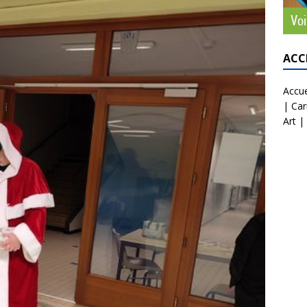
ACC
Accue
|
Car
Art
|