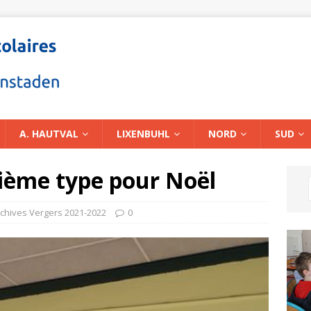
A. HAUTVAL
LIXENBUHL
NORD
SUD
sième type pour Noël
chives Vergers 2021-2022
0