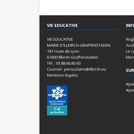
VIE EDUCATIVE
INF
VIE EDUCATIVE
Règ
MAIRIE D'ILLKIRCH-GRAFFENSTADEN
Accé
181 route de Lyon
Le c
67400 Illkirch-Graffenstaden
Menu
Tél. : 03.88.66.80.00
Courriel : periscolaire@illkirch.eu
SUR
Mentions légales
#per
#per