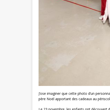
J’ose imaginer que cette photo d’un person
père Noël apportant des cadeaux au périscol
Le 23 novembre, les enfants ont découvert d