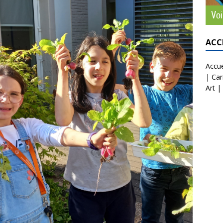
ACC
Accue
|
Car
Art
|