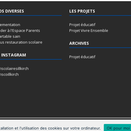
OS DIVERSES
LES PROJETS
lementation
Projet éducatif
der à l'Espace Parents
Projet Vivre Ensemble
artable sain
s restauration scolaire
ARCHIVES
 INSTAGRAM
Projet éducatif
iscolairesillkirch
iscoillkirch
llation et l'utilisation des cookies sur votre ordinateur.
OK pour moi