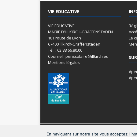
VIE EDUCATIVE
INF
VIE EDUCATIVE
Règ
MAIRIE D'ILLKIRCH-GRAFFENSTADEN
Accé
181 route de Lyon
Le c
67400 Illkirch-Graffenstaden
Menu
Tél. : 03.88.66.80.00
Courriel : periscolaire@illkirch.eu
SUR
Mentions légales
#per
#per
Copyright © 2026 | Illkirch-Graffenstaden
En naviguant sur notre site vous acceptez l'insta