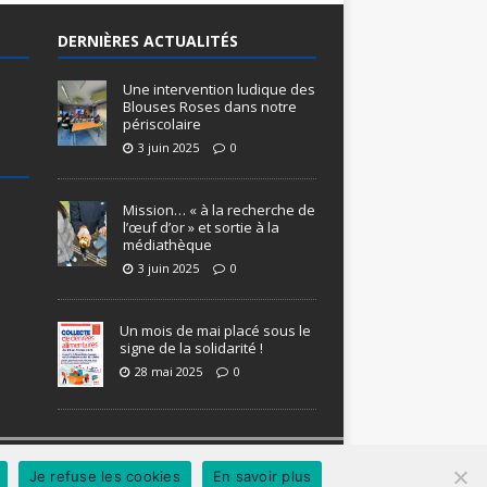
DERNIÈRES ACTUALITÉS
Une intervention ludique des
Blouses Roses dans notre
périscolaire
3 juin 2025
0
Mission… « à la recherche de
l’œuf d’or » et sortie à la
médiathèque
3 juin 2025
0
Un mois de mai placé sous le
signe de la solidarité !
28 mai 2025
0
Je refuse les cookies
En savoir plus