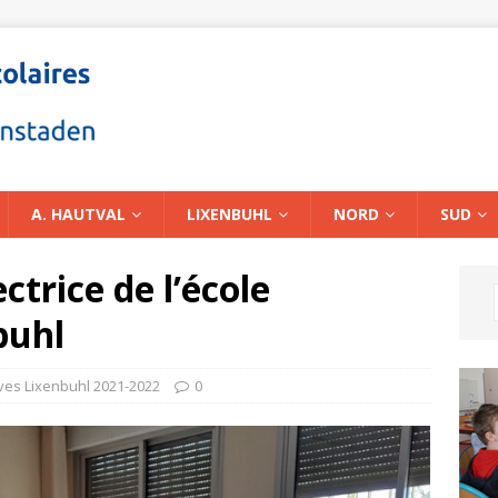
A. HAUTVAL
LIXENBUHL
NORD
SUD
ctrice de l’école
buhl
ves Lixenbuhl 2021-2022
0