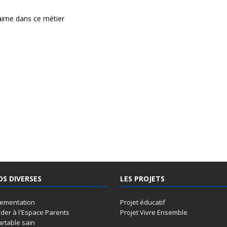
’aime dans ce métier
OS DIVERSES
LES PROJETS
lementation
Projet éducatif
der à l'Espace Parents
Projet Vivre Ensemble
artable sain