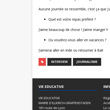
Aucune journée se ressemble, c’est ça que j
Quel est votre repas préféré ?
J’aime beaucoup de chose ! J’aime manger !!
Ou voudrez-vous aller en vacances ?
J’aimerai aller en Inde ou retourner à Bali
INTERVIEW
JOURNALISME
VIE EDUCATIVE
INF
VIE EDUCATIVE
Règ
MAIRIE D'ILLKIRCH-GRAFFENSTADEN
Accé
181 route de Lyon
Le c