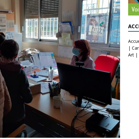
ACC
Accue
|
Car
Art
|