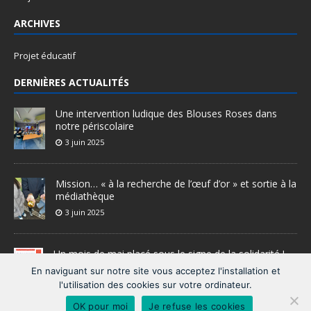
ARCHIVES
Projet éducatif
DERNIÈRES ACTUALITÉS
Une intervention ludique des Blouses Roses dans
notre périscolaire
3 juin 2025
Mission… « à la recherche de l’œuf d’or » et sortie à la
médiathèque
3 juin 2025
Un mois de mai placé sous le signe de la solidarité !
28 mai 2025
En naviguant sur notre site vous acceptez l'installation et
l'utilisation des cookies sur votre ordinateur.
OK pour moi
Je refuse les cookies