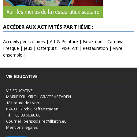
ACCÉDER AUX ACTIVITÉS PAR THÈME :
Accueils périscolaires
|
Art & Peinture
|
Booktube
|
Carnaval
|
Fresque
|
Jeux
|
Osterputz
|
Pixel Art
|
Restauration
|
Vivre
ensemble
|
VIE EDUCATIVE
VIE EDUCATIVE
MAIRIE D'ILLKIRCH-GRAFFENSTADEN
181 route de Lyon
67400 Illkirch-Graffenstaden
Tél. : 03.88.66.80.00
Courriel : periscolaire@illkirch.eu
Mentions légales