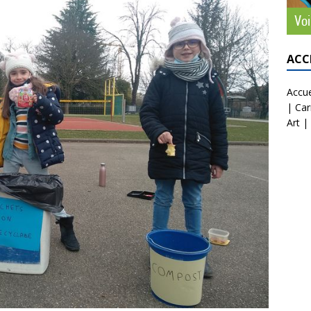
ACC
Accue
|
Car
Art
|