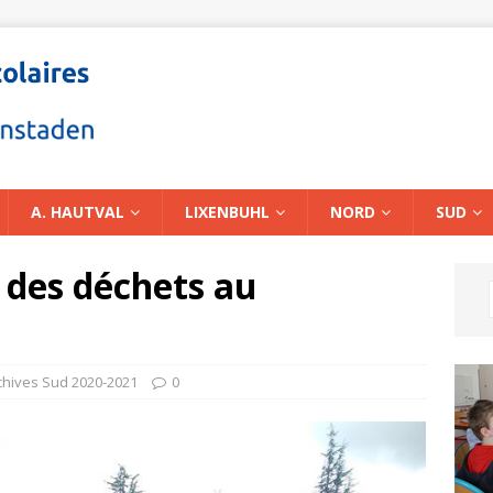
A. HAUTVAL
LIXENBUHL
NORD
SUD
is des déchets au
chives Sud 2020-2021
0