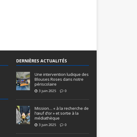
DERNIÈRES ACTUALITÉS
Une intervention ludique des
Blouses Roses dans notre
périscolaire
3 juin 2025
0
Mission… « à la recherche de
l’œuf d’or » et sortie à la
médiathèque
3 juin 2025
0