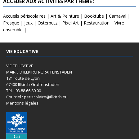
ACCÉDER AUX ACTIVITÉS PAR THÈME :
Accueils périscolaires
|
Art & Peinture
|
Booktube
|
Carnaval
|
Fresque
|
Jeux
|
Osterputz
|
Pixel Art
|
Restauration
|
Vivre
ensemble
|
VIE EDUCATIVE
VIE EDUCATIVE
MAIRIE D'ILLKIRCH-GRAFFENSTADEN
181 route de Lyon
67400 Illkirch-Graffenstaden
Tél. : 03.88.66.80.00
Courriel : periscolaire@illkirch.eu
Mentions légales