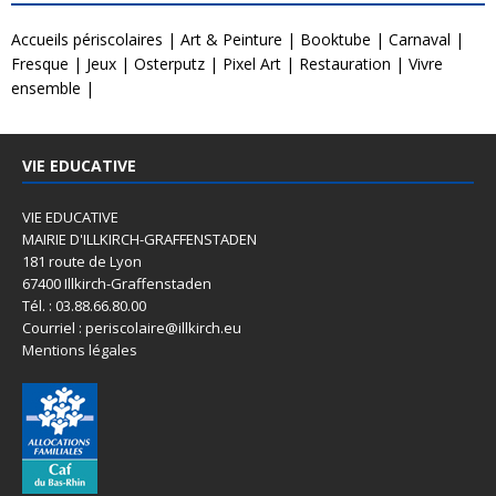
Accueils périscolaires
|
Art & Peinture
|
Booktube
|
Carnaval
|
Fresque
|
Jeux
|
Osterputz
|
Pixel Art
|
Restauration
|
Vivre
ensemble
|
VIE EDUCATIVE
VIE EDUCATIVE
MAIRIE D'ILLKIRCH-GRAFFENSTADEN
181 route de Lyon
67400 Illkirch-Graffenstaden
Tél. : 03.88.66.80.00
Courriel : periscolaire@illkirch.eu
Mentions légales